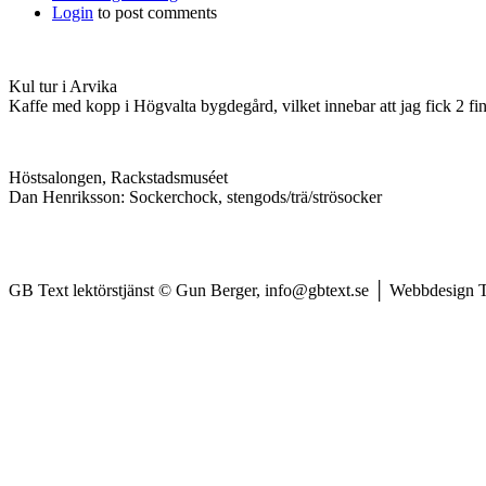
Login
to post comments
Kul tur i Arvika
Kaffe med kopp i Högvalta bygdegård, vilket innebar att jag fick 2 fi
Höstsalongen, Rackstadsmuséet
Dan Henriksson: Sockerchock, stengods/trä/strösocker
GB Text lektörstjänst © Gun Berger, info@gbtext.se │ Webbdesign 