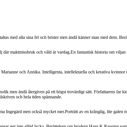
taltas med alla sina fel och brister men ändå känner man med dem. Berät
r maktmissbruk och våld är vardag.En fantastisk historia om viljan att 
 Marianne och Annika. Intelligenta, intellektuella och kreativa kvinnor
nolik men ändå återgiven på ett högst trovärdigt sätt. Författarens far
älskriven och hela tiden spännande.
amma Ingegärd men också mycket mer.Porträtt av en krånglig, lite gale
pengar ger inte alltid lycka. Berättelsen om brodern Hans K Rausing so