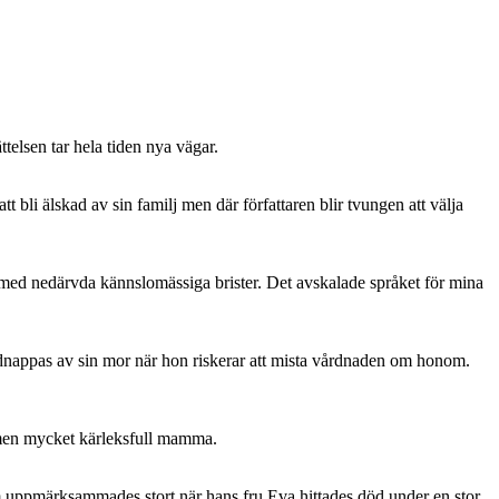
telsen tar hela tiden nya vägar.
bli älskad av sin familj men där författaren blir tvungen att välja
 med nedärvda kännslomässiga brister. Det avskalade språket för mina
 kidnappas av sin mor när hon riskerar att mista vårdnaden om honom.
n men mycket kärleksfull mamma.
m uppmärksammades stort när hans fru Eva hittades död under en stor