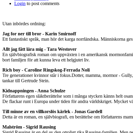
Login
to post comments
Utan inbördes ordning:
Jag for ner till bror - Karin Smirnoff
Ett fantastiskt språk, man hör det karga norrländska. Människorna ges
Allt jag fått lära mig - Tara Westover
En självbiografisk roman om uppväxten i en amerikansk mormonfamilj dä
bort familjen för att kunna leva ett helgjutet liv.
Rich boy - Caroline Ringskog-Ferrada Noli
Tre generationer kvinnor står i fokus.Dotter, mamma, mormor - Gully,
tankar till Gertrude Stein.
Kidnappningen - Anna Schulze
Författarens egen släktberättelse som i många stycken känns helt osan
De flackar runt i Europa under tiden för andra världskriget. Mycket v
Till minne av en villkorslös kärlek - Jonas Gardell
Detta är en roman, en självbiografi, en berättelse om författarens m
Malström - Sigrid Rausing
Sigrid Rausing är en del av den otroligt rika Rausing-familjen. Men 