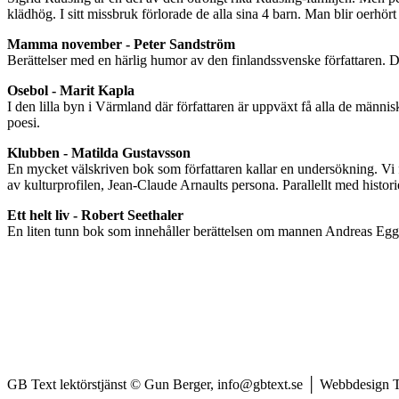
klädhög. I sitt missbruk förlorade de alla sina 4 barn. Man blir oerhö
Mamma november - Peter Sandström
Berättelser med en härlig humor av den finlandssvenske författaren. 
Osebol - Marit Kapla
I den lilla byn i Värmland där författaren är uppväxt få alla de männis
poesi.
Klubben - Matilda Gustavsson
En mycket välskriven bok som författaren kallar en undersökning. Vi f
av kulturprofilen, Jean-Claude Arnaults persona. Parallellt med histor
Ett helt liv - Robert Seethaler
En liten tunn bok som innehåller berättelsen om mannen Andreas Eggers
GB Text lektörstjänst © Gun Berger, info@gbtext.se │ Webbdesign 