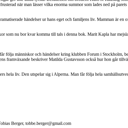
rt frusterad när man lässer vilka enorma summor som lades ned på parets 
Dramatiserade händelser ur hans eget och familjens liv. Mamman är en 
kor som nu bor kvar komma till tals i denna bok. Marit Kapla har mejslat
år följa människor och händelser kring klubben Forum i Stockholm, belä
iens framväxande beskriver Matilda Gustavsson också hur hon går tillväg
 hela liv. Den utspelar sig i Alperna. Man får följa hela samhällsutve
Tobias Berger, tobbe.berger@gmail.com