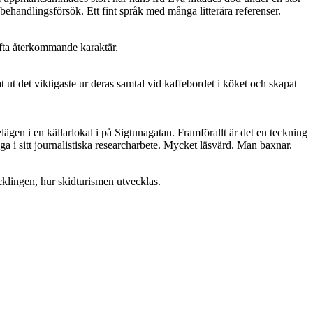
behandlingsförsök. Ett fint språk med många litterära referenser.
ofta återkommande karaktär.
 ut det viktigaste ur deras samtal vid kaffebordet i köket och skapat
gen i en källarlokal i på Sigtunagatan. Framförallt är det en teckning
a i sitt journalistiska researcharbete. Mycket läsvärd. Man baxnar.
cklingen, hur skidturismen utvecklas.