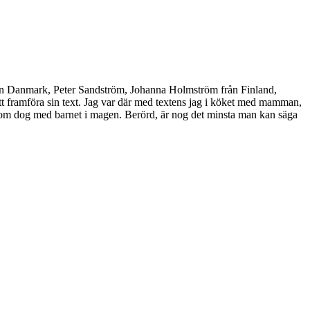
ån Danmark, Peter Sandström, Johanna Holmström från Finland,
tt framföra sin text. Jag var där med textens jag i köket med mamman,
 som dog med barnet i magen. Berörd, är nog det minsta man kan säga