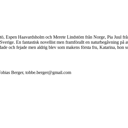
stö, Espen Haavardsholm och Merete Lindstöm från Norge, Pia Juul fr
Sverige. En fantastisk novellist men framförallt en naturbegåvning på a
ädade och fejade men aldrig blev som makens första fru, Katarina, hon
Tobias Berger, tobbe.berger@gmail.com