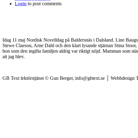
Login
to post comments
Idag 11 maj Nordisk Novelldag på Baldersnäs i Dalsland. Line Baug
Stewe Claeson, Arne Dahl och den klart lysande stjärnan Stina Stoor, 
hon som den ingifta familjen aldrig var riktigt nöjd. Mamman som st
att jag blev.
GB Text lektörstjänst © Gun Berger, info@gbtext.se │ Webbdesign 