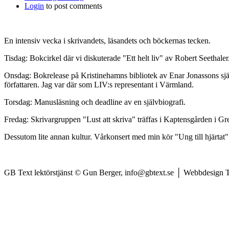
Login
to post comments
En intensiv vecka i skrivandets, läsandets och böckernas tecken.
Tisdag: Bokcirkel där vi diskuterade "Ett helt liv" av Robert Seethaler.
Onsdag: Bokrelease på Kristinehamns bibliotek av Enar Jonassons självb
författaren. Jag var där som LIV:s representant i Värmland.
Torsdag: Manusläsning och deadline av en självbiografi.
Fredag: Skrivargruppen "Lust att skriva" träffas i Kaptensgården i Gr
Dessutom lite annan kultur. Vårkonsert med min kör "Ung till hjärtat
GB Text lektörstjänst © Gun Berger, info@gbtext.se │ Webbdesign 