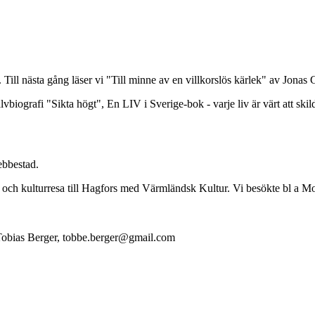
 Till nästa gång läser vi "Till minne av en villkorslös kärlek" av Jonas 
iografi "Sikta högt", En LIV i Sverige-bok - varje liv är värt att skil
ebbestad.
" och kulturresa till Hagfors med Värmländsk Kultur. Vi besökte bl a 
Tobias Berger, tobbe.berger@gmail.com