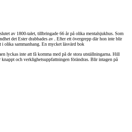
lutet av 1800-talet, tillbringade 66 år på olika mentalsjukhus. Som
het det Ester drabbades av . Efter ett övergrepp där hon inte blir
s ut i olika sammanhang. En mycket läsvärd bok
en lyckas inte att få komma med på de stora utställningarna. Hill
r knappt och verklighetsuppfattningen förändras. Blir intagen på