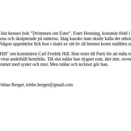
g läst hennes bok "Drömmen om Ester". Ester Henning, konstnär född i s
na och skulpterade på nätterna. Idag kanske man skulle kalla det utbränd
Någon upprättelse fick hon i slutet av sitt liv då hennes konst sställde
" om konstnären Carl Fredrik Hill. Han reser till Paris för att måla m
st underhåll hemifrån. Till slut målar han dygnet runt, äter inte, sove
vi hemmet med syster och mor. Men målar och tecknar gör han.
Tobias Berger, tobbe.berger@gmail.com