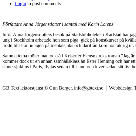
Login
to post comments
Författare Anna Jörgensdotter i samtal med Karin Lorenz
Inför Anna Jörgensdotters besök på Stadsbiblioteket i Karlstad har ja
ung i Stockholm arbetade hon som piga, gick på konstkurser på kvällar
trodd blir hon intagen på mentalsjuks och därifrån kom hon aldrig ut. 
Samma tema möter man också i Kristofer Flensmarcks roman "Jag är Hill
kommer dock ur en annan samhällsklass än Ester Henning och har ett vis
sinnessjukhus i Paris, flyttas sedan till Lund och lever sedan sitt li
GB Text lektörstjänst © Gun Berger, info@gbtext.se │ Webbdesign 