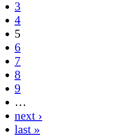
3
4
5
6
7
8
9
…
next ›
last »