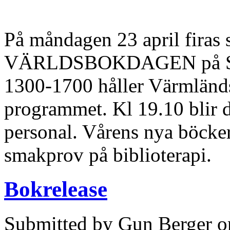
På måndagen 23 april firas 
VÄRLDSBOKDAGEN på Stads
1300-1700 håller Värmländs
programmet. Kl 19.10 b
lir
personal. Vårens nya böcker 
smakprov på biblioterapi.
Bokrelease
Submitted by Gun Berger on