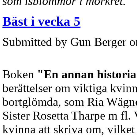
som isblommor i mörkret.
Bäst i vecka 5
Submitted by Gun Berger o
Boken
"En annan histori
berättelser om viktiga kvin
bortglömda, som Ria Wägner
Sister Rosetta Tharpe m fl. V
kvinna att skriva om, vilket g