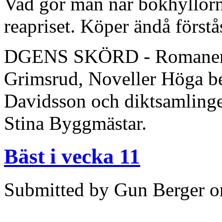
Vad gör man när bokhyllorn
reapriset. Köper ändå förstå
DGENS SKÖRD - Romanen E
Grimsrud, Noveller Höga ber
Davidsson och diktsamlingen
Stina Byggmästar.
Bäst i vecka 11
Submitted by Gun Berger on