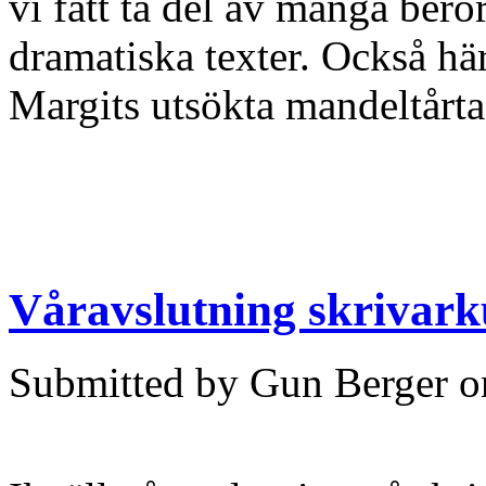
vi fått ta del av många berö
dramatiska texter. Också hä
Margits utsökta mandeltårta
Våravslutning skrivark
Submitted by Gun Berger o